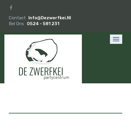
Contact
Info@dezwerfkei.nl
Bel Ons
0524 - 581 231
Toggle
navigat