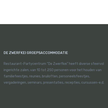
DE ZWERFKEI GROEPSACCOMMODATIE
Restaurant-Partycentrum “De Zwerfkei” heeft diverse sfeervol
ingerichte zalen, van 10 tot 250 personen voor het houden van
familiefeestjes, reunies, bruiloften, personeelsfeestjes,
vergaderingen, seminars, presentaties, recepties, cursussen-e.d.