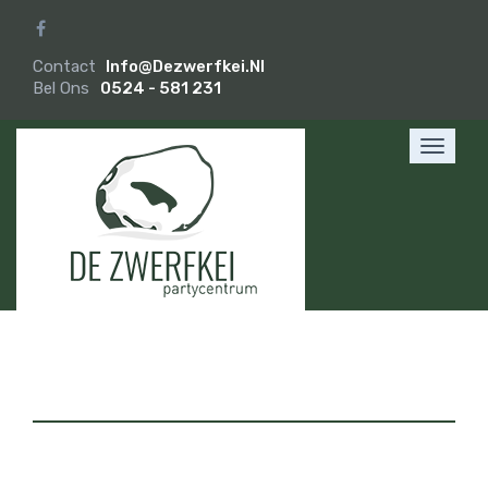
Contact
Info@dezwerfkei.nl
Bel Ons
0524 - 581 231
Toggle
navigat