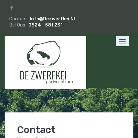
Contact
Info@dezwerfkei.nl
Bel Ons
0524 - 581 231
Toggle
navigat
Contact