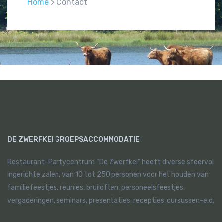
Home
> Contact
DE ZWERFKEI GROEPSACCOMMODATIE
Restaurant-Partycentrum “De Zwerfkei” heeft diverse sfeervol
ingerichte zalen, van 10 tot 250 personen voor het houden van
familiefeestjes, reunies, bruiloften, personeelsfeestjes,
vergaderingen, seminars, presentaties, recepties, cursussen-e.d.