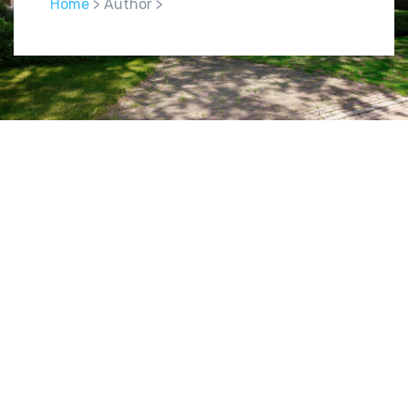
Home
> Author >