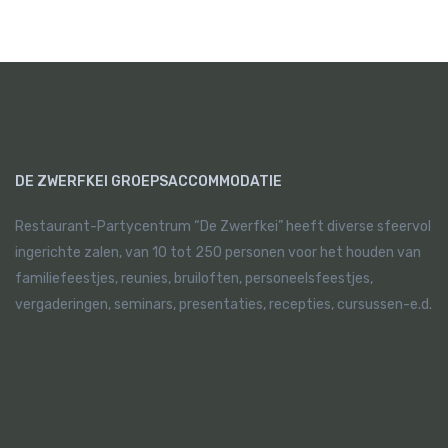
DE ZWERFKEI GROEPSACCOMMODATIE
Restaurant-Partycentrum “De Zwerfkei” heeft diverse sfeervol
ingerichte zalen, van 10 tot 250 personen voor het houden van
familiefeestjes, reunies, bruiloften, personeelsfeestjes,
vergaderingen, seminars, presentaties, recepties, cursussen-e.d.